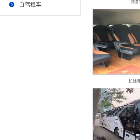
商务
自驾租车
长途