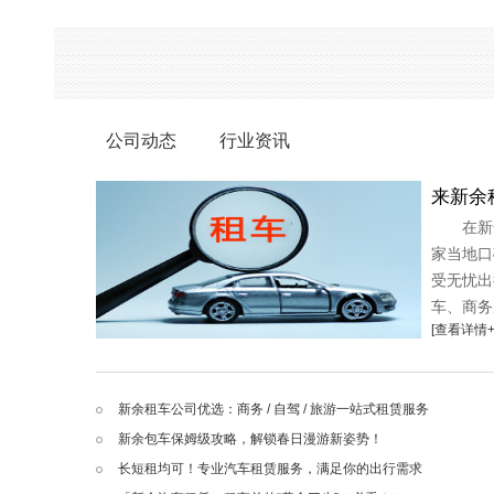
公司动态
行业资讯
来新余
在新余
家当地口
受无忧出
车、商务
[查看详情+
新余租车公司优选：商务 / 自驾 / 旅游一站式租赁服务
新余包车保姆级攻略，解锁春日漫游新姿势！
长短租均可！专业汽车租赁服务，满足你的出行需求